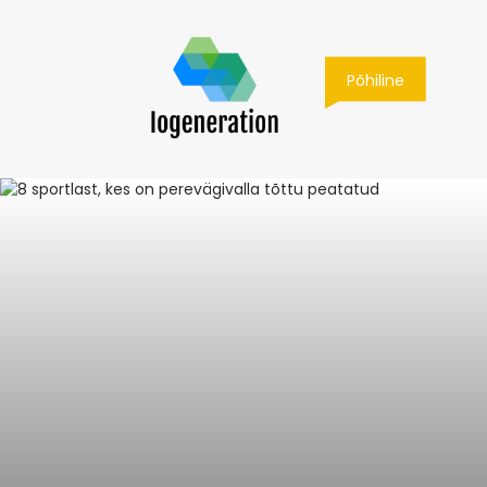
Põhiline
Põhiline