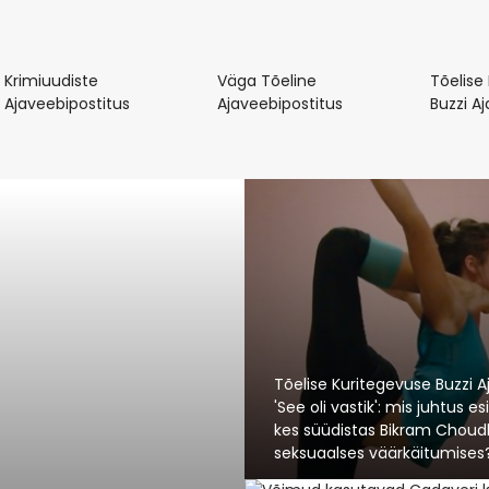
Krimiuudiste
Väga Tõeline
Tõelise
Krimiuudiste
Väga
Ajaveebipostitus
Ajaveebipostitus
Buzzi A
Ajaveebipostitus
Tõeline
Ajaveebipostitus
Tõelise Kuritegevuse Buzzi A
'See oli vastik': mis juhtus 
kes süüdistas Bikram Choud
seksuaalses väärkäitumises