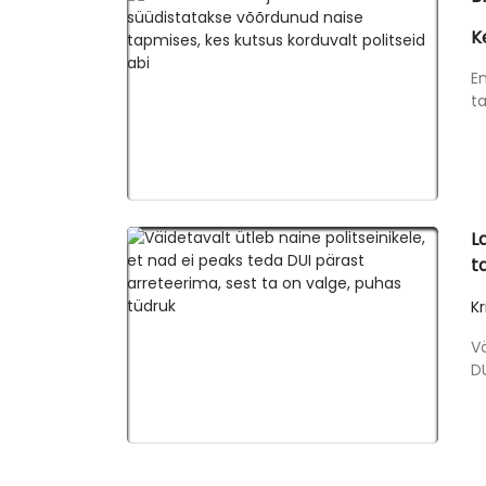
K
E
ta
L
t
Kr
Vä
DU