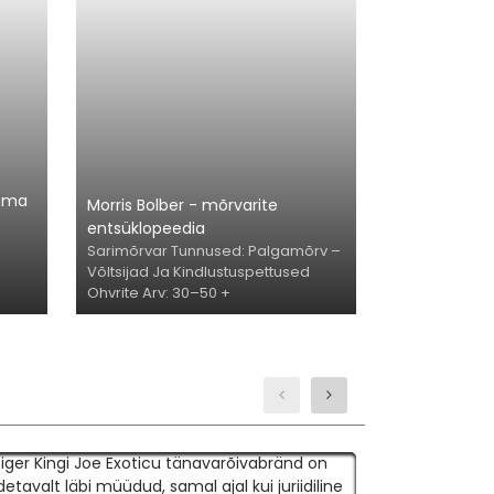
 ema
Morris Bolber - mõrvarite
entsüklopeedia
Sarimõrvar Tunnused: Palgamõrv –
Võltsijad Ja Kindlustuspettused
Ohvrite Arv: 30–50 +