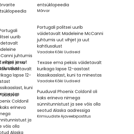
entsüklopeedia
Mõrvar
Portugali politsei uurib
väidetavalt Madeleine McCanni
juhtumis uut vihjet ja uut
kahtlusalust
Vaadake Kõiki Uudiseid
Texase ema peksis väidetavalt
kurikaga lapse 12-aastast
klassikaaslast, kuni ta minestas
Vaadake Kõiki Uudiseid
Puuduval Phoenix Coldonil oli
kaks erineva nimega
sünnitunnistust ja see võis olla
seotud Alaska aadressiga
Krimiuudiste Ajaveebipostitus