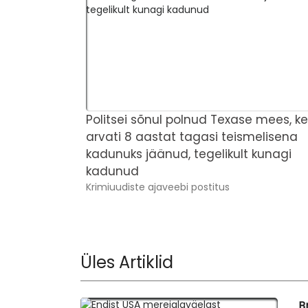
Politsei sõnul polnud Texase mees, k
arvati 8 aastat tagasi teismelisena
kadunuks jäänud, tegelikult kunagi
kadunud
Krimiuudiste ajaveebi postitus
Üles Artiklid
B