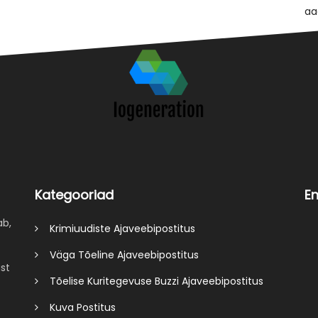
Kategooriad
E
ab,
Krimiuudiste Ajaveebipostitus
Väga Tõeline Ajaveebipostitus
st
Tõelise Kuritegevuse Buzzi Ajaveebipostitus
Kuva Postitus