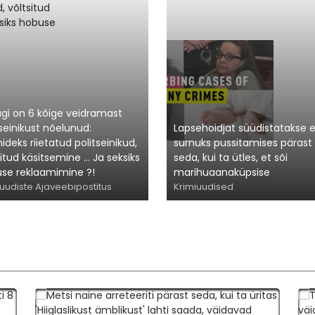
gi on 6 kõige veidramast
tseinikust nõelunud:
Lapsehoidjat süüdistatakse
ideks riietatud politseinikud,
surnuks pussitamises pärast
itud käsitsemine ... Ja seksiks
seda, kui ta ütles, et sõi
se reklaamimine ?!
marihuaanaküpsise
iuudiste Ajaveebipostitus
Krimiuudised