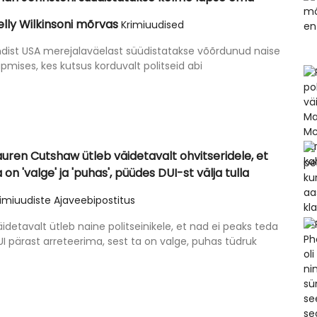
elly Wilkinsoni mõrvas
Krimiuudised
ndist USA merejalaväelast süüdistatakse võõrdunud naise
pmises, kes kutsus korduvalt politseid abi
auren Cutshaw ütleb väidetavalt ohvitseridele, et
a on 'valge' ja 'puhas', püüdes DUI-st välja tulla
imiuudiste Ajaveebipostitus
idetavalt ütleb naine politseinikele, et nad ei peaks teda
I pärast arreteerima, sest ta on valge, puhas tüdruk