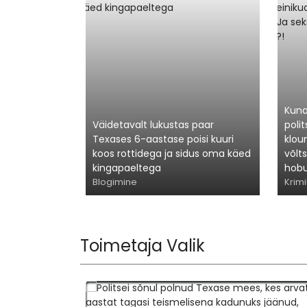
Kuna
Väidetavalt lukustas paar
poli
Texases 6-aastase poisi kuuri
kloun
koos rottidega ja sidus oma käed
võlts
kingapaeltega
hobu
Blogimine
Krim
Toimetaja Valik