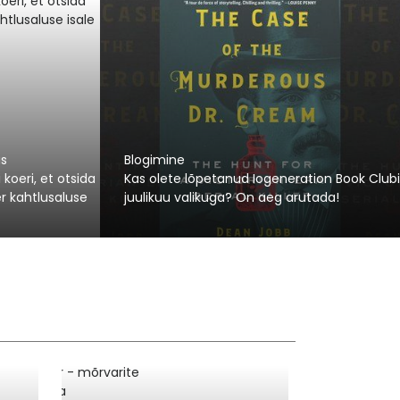
us
Blogimine
oeri, et otsida
Kas olete lõpetanud Iogeneration Book Clubi
r kahtlusaluse
juulikuu valikuga? On aeg arutada!