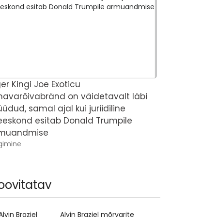
ger Kingi Joe Exoticu
Miks üks ps
navarõivabränd on väidetavalt läbi
Bundyl võib 
üdud, samal ajal kui juriidiline
Tõelise Kurite
eskond esitab Donald Trumpile
muandmise
gimine
oovitatav
Alvin Braziel mõrvarite