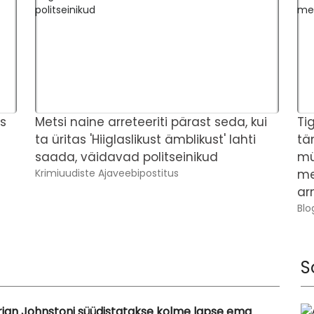
es
Metsi naine arreteeriti pärast seda, kui
Ti
ta üritas 'Hiiglaslikust ämblikust' lahti
tä
saada, väidavad politseinikud
mü
Krimiuudiste Ajaveebipostitus
me
ar
Blo
S
rian Johnstoni süüdistatakse kolme lapse ema