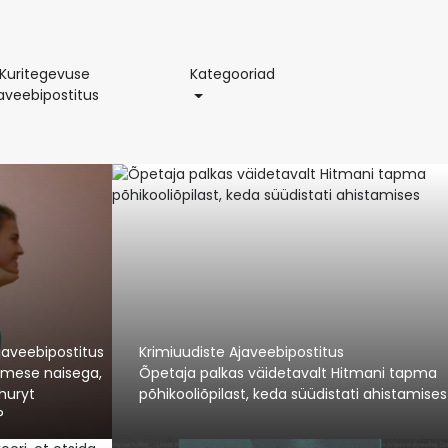
Kategooriad
 Kuritegevuse
Kategooriad
Tõelise
javeebipostitus
Kuritegevuse
Buzzi
Ajaveebipostitus
javeebipostitus
Krimiuudiste Ajaveebipostitus
esimese naisega,
Õpetaja palkas väidetavalt Hitmani tapma
huryt
põhikooliõpilast, keda süüdistati ahistamises
?