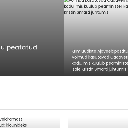
ttu peatatud
Krimiuudiste Ajaveebipostit
Võimud kasutavad Cadaveri k
kodu, mis kuulub peaministe
isale Kristin Smarti juhtumis