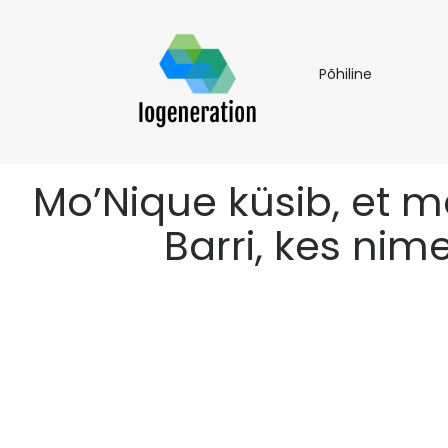
Põhiline
Põhiline
Mo’Nique küsib, et m
Barri, kes ni