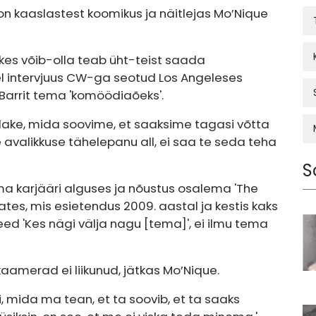
on kaaslastest koomikus ja näitlejas Mo’Nique
es võib-olla teab üht-teist saada
del intervjuus CW-ga seotud Los Angeleses
Barrit tema 'komöödiaõeks'.
ullake, mida soovime, et saaksime tagasi võtta
te avalikkuse tähelepanu all, ei saa te seda teha
S
ema karjääri alguses ja nõustus osalema 'The
ates, mis esietendus 2009. aastal ja kestis kaks
eed 'Kes nägi välja nagu [tema]', ei ilmu tema
i kaamerad ei liikunud, jätkas Mo’Nique.
i, mida ma tean, et ta soovib, et ta saaks