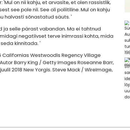
Mul on nii kahju, et arvasite, et olen rassistlik,
est see pole nii. See oli poliitiline. Mul on kahju
 halvasti sõnastatud säuts. '
 ja selle pärast vabandan. Ma ei tahtnud
 midagi negatiivset terve inimrassi kohta, mida
seda kinnitada. '
16 Californias Westwoodis Regency Village
 Autor Barry King / Getty Images Roseanne Barr,
juulil 2018 New Yorgis. Steve Mack / WireImage,