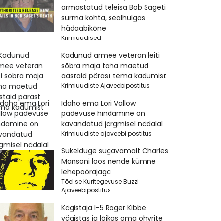
armastatud teleisa Bob Sageti
surma kohta, sealhulgas
hädaabikõne
Krimiuudised
Kadunud armee veteran leiti
sõbra maja taha maetud
aastaid pärast tema kadumist
Krimiuudiste Ajaveebipostitus
Idaho ema Lori Vallow
pädevuse hindamine on
kavandatud järgmisel nädalal
Krimiuudiste ajaveebi postitus
Sukelduge sügavamalt Charles
Mansoni loos nende kümne
lehepöörajaga
Tõelise Kuritegevuse Buzzi
Ajaveebipostitus
Kägistaja I-5 Roger Kibbe
vägistas ja lõikas oma ohvrite