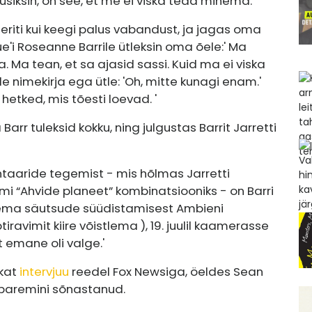
üsiksin, on see, et me ei viska teda minema.'
eriti kui keegi palus vabandust, ja jagas oma
que'i Roseanne Barrile ütleksin oma õele:' Ma
. Ma tean, et sa ajasid sassi. Kuid ma ei viska
de nimekirja ega ütle: 'Oh, mitte kunagi enam.'
etked, mis tõesti loevad. '
 Barr tuleksid kokku, ning julgustas Barrit Jarretti
aaride tegemist - mis hõlmas Jarretti
i “Ahvide planeet” kombinatsiooniks - on Barri
 tema säutsude süüdistamisest Ambieni
avimit kiire võistlema ), 19. juulil kaamerasse
t emane oli valge.'
ikat
intervjuu
reedel Fox Newsiga, öeldes Sean
le paremini sõnastanud.