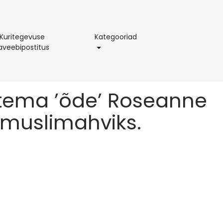
Kategooriad
 Kuritegevuse
Kategooriad
Tõelise
javeebipostitus
Kuritegevuse
Buzzi
Ajaveebipostitus
’ tema ’õde’ Roseanne
 muslimahviks.