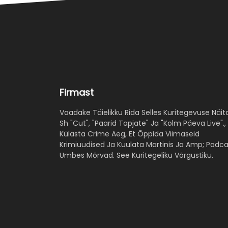
Firmast
Vaadake Täielikku Rida Selles Kuritegevuse Näit
Sh "Cut", "Paarid Tapjate" Ja "Kolm Päeva Live".,
Külasta Crime Aeg, Et Õppida Viimaseid
Krimiuudised Ja Kuulata Martinis Ja Amp; Podca
Umbes Mõrvad. See Kuritegeliku Võrgustiku.