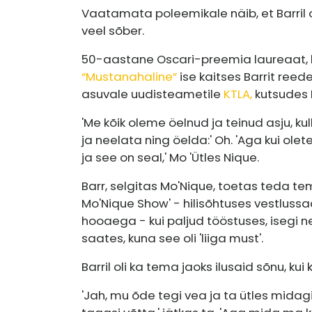
Vaatamata poleemikale näib, et Barril 
veel sõber.
50-aastane Oscari-preemia laureaat, k
“Mustanahaline”
ise kaitses Barrit ree
asuvale uudisteametile
KTLA,
kutsudes 
'Me kõik oleme öelnud ja teinud asju, k
ja neelata ning öelda:' Oh. 'Aga kui ole
ja see on seal,' Mo 'Ütles Nique.
Barr, selgitas Mo'Nique, toetas teda t
Mo'Nique Show' - hilisõhtuses vestlussa
hooaega - kui paljud tööstuses, isegi n
saates, kuna see oli 'liiga must'.
Barril oli ka tema jaoks ilusaid sõnu, ku
'Jah, mu õde tegi vea ja ta ütles midag