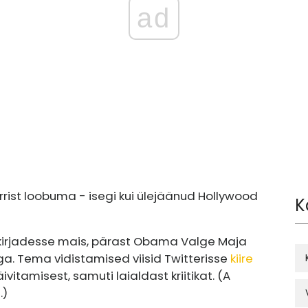
ad
rist loobuma - isegi kui ülejäänud Hollywood
K
ealkirjadesse mais, pärast Obama Valge Maja
iga. Tema vidistamised viisid Twitterisse
kiire
itamisest, samuti laialdast kriitikat. (A
.)