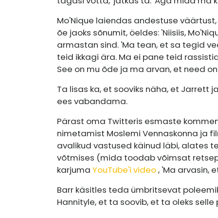
tagasi võtta,' jätkas ta. 'Aga mida ma k
Mo'Nique laiendas andestuse väärtust, 
õe jaoks sõnumit, öeldes: 'Niisiis, Mo'Ni
armastan sind. 'Ma tean, et sa tegid vea
teid ikkagi ära. Ma ei pane teid rassisti
See on mu õde ja ma arvan, et need on h
Ta lisas ka, et sooviks näha, et Jarrett ja
ees vabandama.
Pärast oma Twitteris esmaste komment
nimetamist Moslemi Vennaskonna ja film
avalikud vastused käinud läbi, alates
võtmises (mida toodab võimsat retseptir
karjuma
YouTube'i video
, 'Ma arvasin, e
Barr käsitles teda ümbritsevat poleem
Hannityle, et ta soovib, et ta oleks sel