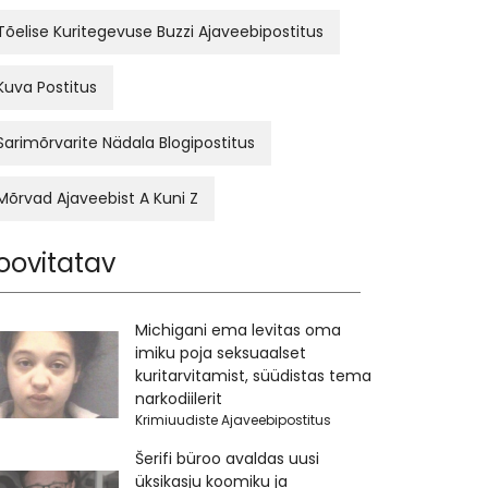
Tõelise Kuritegevuse Buzzi Ajaveebipostitus
Kuva Postitus
Sarimõrvarite Nädala Blogipostitus
Mõrvad Ajaveebist A Kuni Z
oovitatav
Michigani ema levitas oma
imiku poja seksuaalset
kuritarvitamist, süüdistas tema
narkodiilerit
Krimiuudiste Ajaveebipostitus
Šerifi büroo avaldas uusi
üksikasju koomiku ja