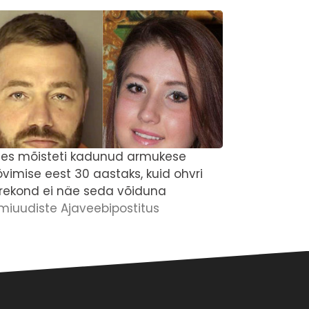
es mõisteti kadunud armukese
'Ma tahan 
övimise eest 30 aastaks, kuid ohvri
Columbine'
rekond ei näe seda võiduna
Brandi Jo 
imiuudiste Ajaveebipostitus
abi
Krimiuudis