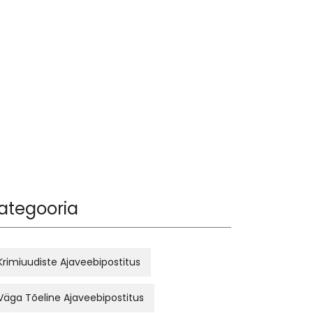
ategooria
Krimiuudiste Ajaveebipostitus
Väga Tõeline Ajaveebipostitus