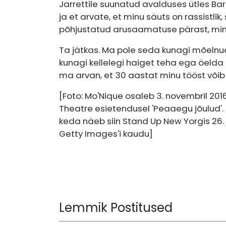
Jarrettile suunatud avalduses ütles Barr: '
ja et arvate, et minu säuts on rassistlik, s
põhjustatud arusaamatuse pärast, minu
Ta jätkas. Ma pole seda kunagi mõelnud
kunagi kellelegi haiget teha ega öelda
ma arvan, et 30 aastat minu tööst võib 
[Foto: Mo'Nique osaleb 3. novembril 20
Theatre esietendusel 'Peaaegu jõulud'.
keda näeb siin Stand Up New Yorgis 26. 
Getty Images'i kaudu]
Lemmik Postitused