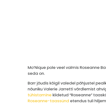
Mo’Nique pole veel valmis Roseanne Bar
seda on.
Barr jõudis kõigil valedel põhjustel p
nõuniku Valerie Jarretti võrdlemist ahv
tühistamine
kiidetud “Roseanne” taaskäiv
Roseanne-taassünd
etendus tuli hiljem