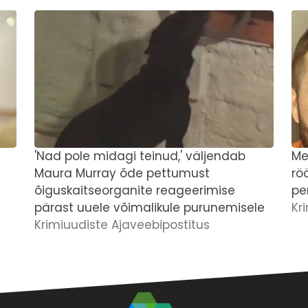
'Nad pole midagi teinud,' väljendab
Me
Maura Murray õde pettumust
rö
õiguskaitseorganite reageerimise
pe
pärast uuele võimalikule purunemisele
Kr
Krimiuudiste Ajaveebipostitus