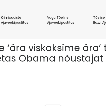
Krimiuudiste
Väga Tõeline
Tõelise
Krimiuudiste
Väga
Ajaveebipostitus
Ajaveebipostitus
Buzzi A
Ajaveebipostitus
Tõeline
Ajaveebipostitus
e ‘ära viskaksime ära
metas Obama nõustajat