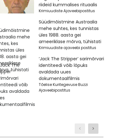
riideid kummalises rituaalis
Krimiuudiste Ajaveebipostitus
Süüdimõistmine Austraalia
mehe suhtes, kes tunnistas
üles 1988. aasta gei
ameeriklase mõrva, tühistati
Krimiuudiste ajaveebi postitus
‘Jack The Stripper’ sarimõrvari
identiteedi võib lõpuks
avaldada uues
dokumentaalfilmis
Tõelise Kuritegevuse Buzzi
Ajaveebipostitus