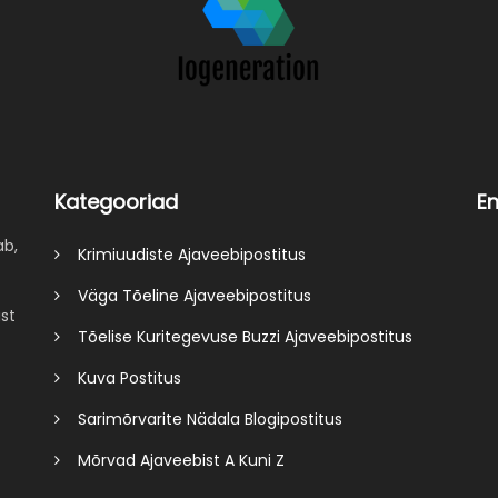
Kategooriad
E
ab,
Krimiuudiste Ajaveebipostitus
Väga Tõeline Ajaveebipostitus
st
Tõelise Kuritegevuse Buzzi Ajaveebipostitus
Kuva Postitus
Sarimõrvarite Nädala Blogipostitus
Mõrvad Ajaveebist A Kuni Z