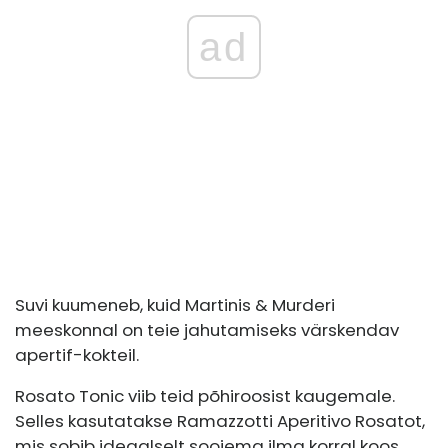
ad
Suvi kuumeneb, kuid Martinis & Murderi
meeskonnal on teie jahutamiseks värskendav
apertif-kokteil.
Rosato Tonic viib teid põhiroosist kaugemale.
Selles kasutatakse Ramazzotti Aperitivo Rosatot,
mis sobib ideaalselt soojema ilma korral koos