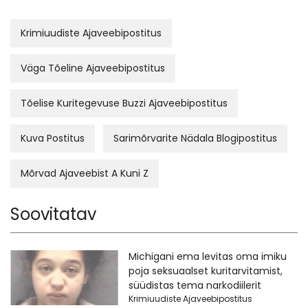
Krimiuudiste Ajaveebipostitus
Väga Tõeline Ajaveebipostitus
Tõelise Kuritegevuse Buzzi Ajaveebipostitus
Kuva Postitus
Sarimõrvarite Nädala Blogipostitus
Mõrvad Ajaveebist A Kuni Z
Soovitatav
Michigani ema levitas oma imiku
poja seksuaalset kuritarvitamist,
süüdistas tema narkodiilerit
Krimiuudiste Ajaveebipostitus