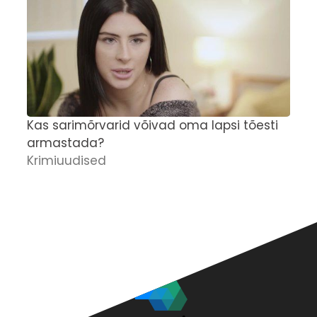
Kas sarimõrvarid võivad oma lapsi tõesti
'
armastada?
M
Krimiuudised
r
p
K