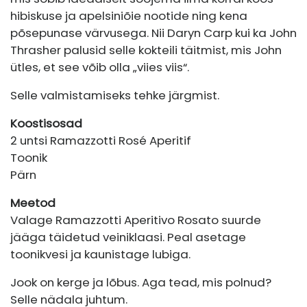
hibiskuse ja apelsiniõie nootide ning kena
põsepunase värvusega. Nii Daryn Carp kui ka John
Thrasher palusid selle kokteili täitmist, mis John
ütles, et see võib olla „viies viis“.
Selle valmistamiseks tehke järgmist.
Koostisosad
2 untsi Ramazzotti Rosé Aperitif
Toonik
Pärn
Meetod
Valage Ramazzotti Aperitivo Rosato suurde
jääga täidetud veiniklaasi. Peal asetage
toonikvesi ja kaunistage lubiga.
Jook on kerge ja lõbus. Aga tead, mis polnud?
Selle nädala juhtum.