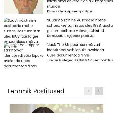
lõikas oma ohvrite riideid kummalises
rituaalis
Krimiuudiste Ajaveebipostitus
Süüdimõistmine Austraalia mehe
suhtes, kes tunnistas üles 1988. aasta
gei ameeriklase mõrva, tühistati
Krimiuudiste ajaveebi postitus
‘Jack The Stripper’ sarimõrvari
identiteedi võib lõpuks avaldada
uues dokumentaalfilmis
Tõelise Kuritegevuse Buzzi Ajaveebipostitus
Lemmik Postitused