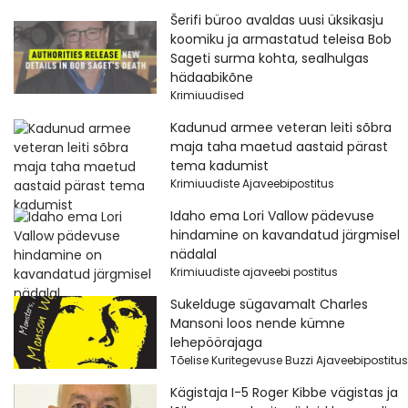
Šerifi büroo avaldas uusi üksikasju
koomiku ja armastatud teleisa Bob
Sageti surma kohta, sealhulgas
hädaabikõne
Krimiuudised
Kadunud armee veteran leiti sõbra
maja taha maetud aastaid pärast
tema kadumist
Krimiuudiste Ajaveebipostitus
Idaho ema Lori Vallow pädevuse
hindamine on kavandatud järgmisel
nädalal
Krimiuudiste ajaveebi postitus
Sukelduge sügavamalt Charles
Mansoni loos nende kümne
lehepöörajaga
Tõelise Kuritegevuse Buzzi Ajaveebipostitus
Kägistaja I-5 Roger Kibbe vägistas ja