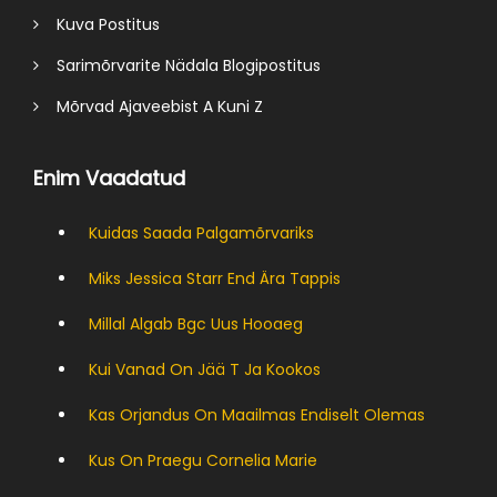
Kuva Postitus
Sarimõrvarite Nädala Blogipostitus
Mõrvad Ajaveebist A Kuni Z
Enim Vaadatud
Kuidas Saada Palgamõrvariks
Miks Jessica Starr End Ära Tappis
Millal Algab Bgc Uus Hooaeg
Kui Vanad On Jää T Ja Kookos
Kas Orjandus On Maailmas Endiselt Olemas
Kus On Praegu Cornelia Marie