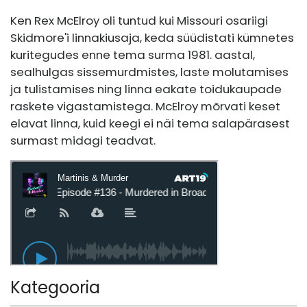
Ken Rex McElroy oli tuntud kui Missouri osariigi
Skidmore'i linnakiusaja, keda süüdistati kümnetes
kuritegudes enne tema surma 1981. aastal,
sealhulgas sissemurdmistes, laste molutamises
ja tulistamises ning linna eakate toidukaupade
raskete vigastamistega. McElroy mõrvati keset
elavat linna, kuid keegi ei näi tema salapärasest
surmast midagi teadvat.
Kategooria