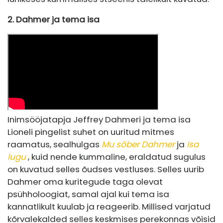
2. Dahmer ja tema isa
Inimsööjatapja Jeffrey Dahmeri ja tema isa
Lioneli pingelist suhet on uuritud mitmes
raamatus, sealhulgas
Mu sõber Dahmer
ja
Isa
lugu
, kuid nende kummaline, eraldatud sugulus
on kuvatud selles õudses vestluses. Selles uurib
Dahmer oma kuritegude taga olevat
psühholoogiat, samal ajal kui tema isa
kannatlikult kuulab ja reageerib. Millised varjatud
kõrvalekalded selles keskmises perekonnas võisid