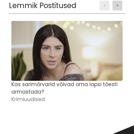
Lemmik Postitused
Kas sarimõrvarid võivad oma lapsi tõesti
'
armastada?
M
Krimiuudised
r
p
K