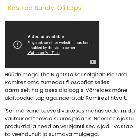
Kas Ted Bundyl Oli Laps
Hüüdnimega The Nightstalker selgitab Richard
Ramirez oma tumedat filosoofiat selles
äärmiselt haiglases dialoogis. Võrreldes mõne
ülaltoodud tapjaga, naeratab Ramirez lihtsalt.
'Sarimõrvarid teevad väikeses mahus seda, mida
valitsused teevad suures plaanis. Need on ajastu
produktid ja need on verejanulised ajad. ”Vastab
ta veendunult ja surmava muigega.