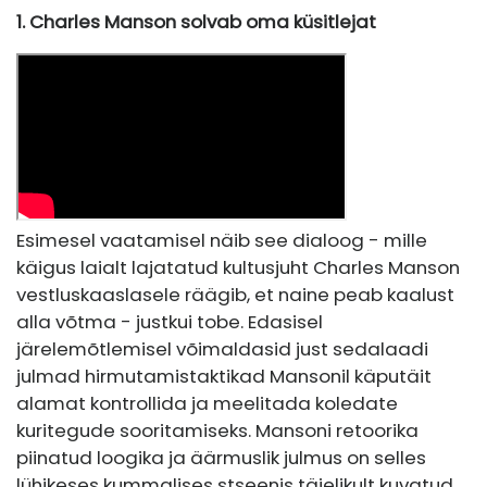
1. Charles Manson solvab oma küsitlejat
Esimesel vaatamisel näib see dialoog - mille
käigus laialt lajatatud kultusjuht Charles Manson
vestluskaaslasele räägib, et naine peab kaalust
alla võtma - justkui tobe. Edasisel
järelemõtlemisel võimaldasid just sedalaadi
julmad hirmutamistaktikad Mansonil käputäit
alamat kontrollida ja meelitada koledate
kuritegude sooritamiseks. Mansoni retoorika
piinatud loogika ja äärmuslik julmus on selles
lühikeses kummalises stseenis täielikult kuvatud.