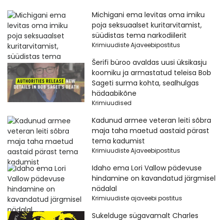
Michigani ema levitas oma imiku
poja seksuaalset kuritarvitamist,
süüdistas tema narkodiilerit
Krimiuudiste Ajaveebipostitus
Šerifi büroo avaldas uusi üksikasju
koomiku ja armastatud teleisa Bob
Sageti surma kohta, sealhulgas
hädaabikõne
Krimiuudised
Kadunud armee veteran leiti sõbra
maja taha maetud aastaid pärast
tema kadumist
Krimiuudiste Ajaveebipostitus
Idaho ema Lori Vallow pädevuse
hindamine on kavandatud järgmisel
nädalal
Krimiuudiste ajaveebi postitus
Sukelduge sügavamalt Charles