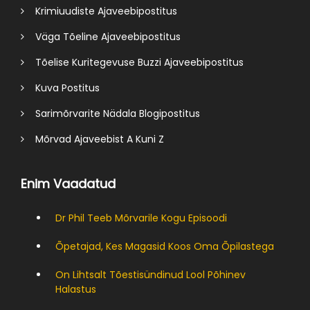
Krimiuudiste Ajaveebipostitus
Väga Tõeline Ajaveebipostitus
Tõelise Kuritegevuse Buzzi Ajaveebipostitus
Kuva Postitus
Sarimõrvarite Nädala Blogipostitus
Mõrvad Ajaveebist A Kuni Z
Enim Vaadatud
Dr Phil Teeb Mõrvarile Kogu Episoodi
Õpetajad, Kes Magasid Koos Oma Õpilastega
On Lihtsalt Tõestisündinud Lool Põhinev
Halastus