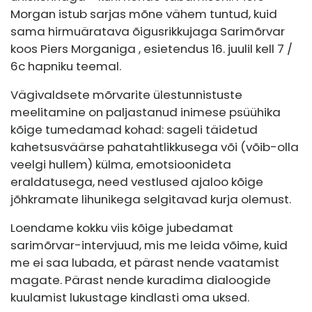
Morgan istub sarjas mõne vähem tuntud, kuid
sama hirmuäratava õigusrikkujaga Sarimõrvar
koos Piers Morganiga , esietendus 16. juulil kell 7 /
6c hapniku teemal.
Vägivaldsete mõrvarite ülestunnistuste
meelitamine on paljastanud inimese psüühika
kõige tumedamad kohad: sageli täidetud
kahetsusväärse pahatahtlikkusega või (võib-olla
veelgi hullem) külma, emotsioonideta
eraldatusega, need vestlused ajaloo kõige
jõhkramate lihunikega selgitavad kurja olemust.
Loendame kokku viis kõige jubedamat
sarimõrvar-intervjuud, mis me leida võime, kuid
me ei saa lubada, et pärast nende vaatamist
magate. Pärast nende kuradima dialoogide
kuulamist lukustage kindlasti oma uksed.