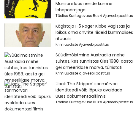
Mansoni loos nende kümne
lehepöörajaga
Tõelise Kuritegevuse Buzzi Ajaveebipostitus
Kägistaja I-5 Roger Kibbe vägistas ja
lõikas oma ohvrite riideid kummalises
rituaalis
Krimiuudiste Ajaveebipostitus
Süüdimõistmine Austraalia mehe
suhtes, kes tunnistas üles 1988. aasta
gei ameeriklase mõrva, tühistati
Krimiuudiste ajaveebi postitus
‘Jack The Stripper’ sarimõrvari
identiteedi võib lõpuks avaldada
uues dokumentaalfilmis
Tõelise Kuritegevuse Buzzi Ajaveebipostitus