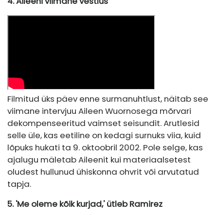
4. Aileeni viimane vestlus
Filmitud üks päev enne surmanuhtlust, näitab see
viimane intervjuu Aileen Wuornosega mõrvari
dekompenseeritud vaimset seisundit. Arutlesid
selle üle, kas eetiline on kedagi surnuks viia, kuid
lõpuks hukati ta 9. oktoobril 2002. Pole selge, kas
ajalugu mäletab Aileenit kui materiaalsetest
oludest hullunud ühiskonna ohvrit või arvutatud
tapja.
5. 'Me oleme kõik kurjad,' ütleb Ramirez