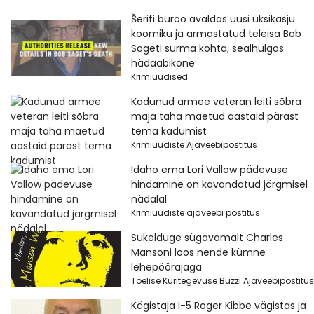
Šerifi büroo avaldas uusi üksikasju
koomiku ja armastatud teleisa Bob
Sageti surma kohta, sealhulgas
hädaabikõne
Krimiuudised
Kadunud armee veteran leiti sõbra
maja taha maetud aastaid pärast
tema kadumist
Krimiuudiste Ajaveebipostitus
Idaho ema Lori Vallow pädevuse
hindamine on kavandatud järgmisel
nädalal
Krimiuudiste ajaveebi postitus
Sukelduge sügavamalt Charles
Mansoni loos nende kümne
lehepöörajaga
Tõelise Kuritegevuse Buzzi Ajaveebipostitus
Kägistaja I-5 Roger Kibbe vägistas ja