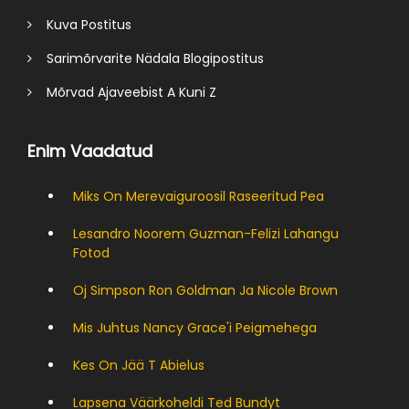
Kuva Postitus
Sarimõrvarite Nädala Blogipostitus
Mõrvad Ajaveebist A Kuni Z
Enim Vaadatud
Miks On Merevaiguroosil Raseeritud Pea
Lesandro Noorem Guzman-Felizi Lahangu
Fotod
Oj Simpson Ron Goldman Ja Nicole Brown
Mis Juhtus Nancy Grace'i Peigmehega
Kes On Jää T Abielus
Lapsena Väärkoheldi Ted Bundyt