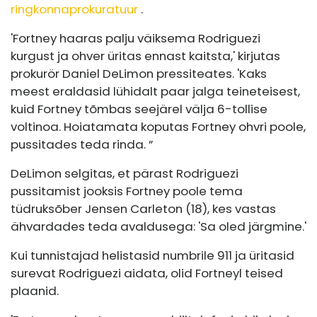
ringkonnaprokuratuur
.
'Fortney haaras palju väiksema Rodriguezi
kurgust ja ohver üritas ennast kaitsta,' kirjutas
prokurör Daniel DeLimon pressiteates. 'Kaks
meest eraldasid lühidalt paar jalga teineteisest,
kuid Fortney tõmbas seejärel välja 6-tollise
voltinoa. Hoiatamata koputas Fortney ohvri poole,
pussitades teda rinda. ”
DeLimon selgitas, et pärast Rodriguezi
pussitamist jooksis Fortney poole tema
tüdruksõber Jensen Carleton (18), kes vastas
ähvardades teda avaldusega: 'Sa oled järgmine.'
Kui tunnistajad helistasid numbrile 911 ja üritasid
surevat Rodriguezi aidata, olid Fortneyl teised
plaanid.