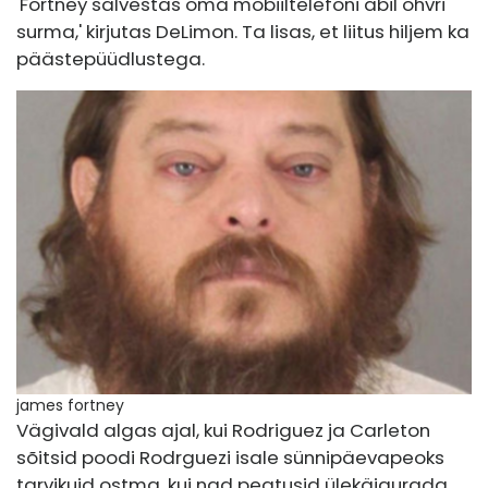
'Fortney salvestas oma mobiiltelefoni abil ohvri
surma,' kirjutas DeLimon. Ta lisas, et liitus hiljem ka
päästepüüdlustega.
james fortney
Vägivald algas ajal, kui Rodriguez ja Carleton
sõitsid poodi Rodrguezi isale sünnipäevapeoks
tarvikuid ostma, kui nad peatusid ülekäigurada