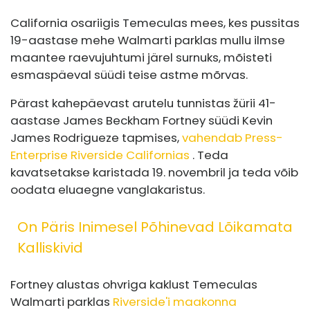
California osariigis Temeculas mees, kes pussitas
19-aastase mehe Walmarti parklas mullu ilmse
maantee raevujuhtumi järel surnuks, mõisteti
esmaspäeval süüdi teise astme mõrvas.
Pärast kahepäevast arutelu tunnistas žürii 41-
aastase James Beckham Fortney süüdi Kevin
James Rodrigueze tapmises,
vahendab Press-
Enterprise Riverside Californias
. Teda
kavatsetakse karistada 19. novembril ja teda võib
oodata eluaegne vanglakaristus.
On Päris Inimesel Põhinevad Lõikamata
Kalliskivid
Fortney alustas ohvriga kaklust Temeculas
Walmarti parklas
Riverside'i maakonna