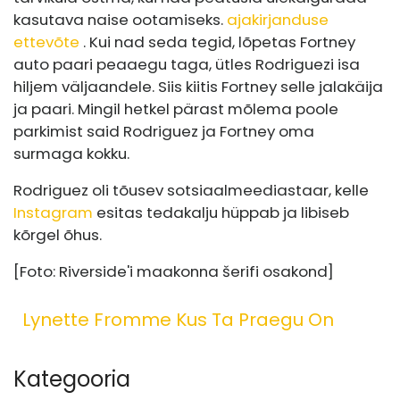
kasutava naise ootamiseks.
ajakirjanduse
ettevõte
. Kui nad seda tegid, lõpetas Fortney
auto paari peaaegu taga, ütles Rodriguezi isa
hiljem väljaandele. Siis kiitis Fortney selle jalakäija
ja paari. Mingil hetkel pärast mõlema poole
parkimist said Rodriguez ja Fortney oma
surmaga kokku.
Rodriguez oli tõusev sotsiaalmeediastaar, kelle
Instagram
esitas teda
kalju hüppab ja libiseb
kõrgel õhus.
[Foto: Riverside'i maakonna šerifi osakond]
Lynette Fromme Kus Ta Praegu On
Kategooria