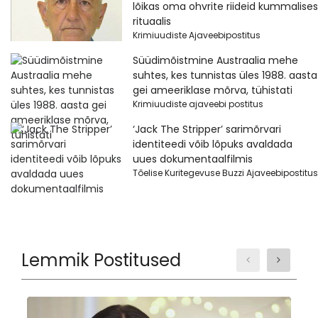
lõikas oma ohvrite riideid kummalises
rituaalis
Krimiuudiste Ajaveebipostitus
Süüdimõistmine Austraalia mehe
suhtes, kes tunnistas üles 1988. aasta
gei ameeriklase mõrva, tühistati
Krimiuudiste ajaveebi postitus
‘Jack The Stripper’ sarimõrvari
identiteedi võib lõpuks avaldada
uues dokumentaalfilmis
Tõelise Kuritegevuse Buzzi Ajaveebipostitus
Lemmik Postitused