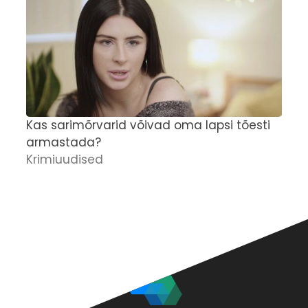
Kas sarimõrvarid võivad oma lapsi tõesti
'
armastada?
M
Krimiuudised
r
p
K