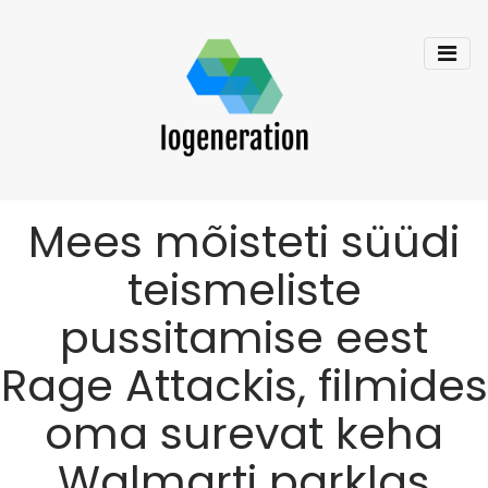
Mees mõisteti süüdi
teismeliste
pussitamise eest
Rage Attackis, filmides
oma surevat keha
Walmarti parklas