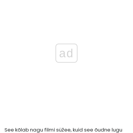
ad
See kõlab nagu filmi süžee, kuid see õudne lugu