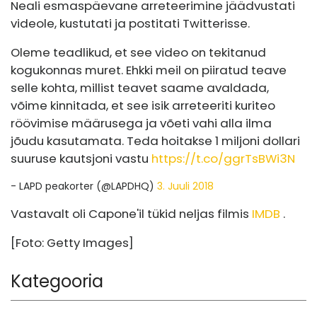
Neali esmaspäevane arreteerimine jäädvustati
videole, kustutati ja postitati Twitterisse.
Oleme teadlikud, et see video on tekitanud
kogukonnas muret. Ehkki meil on piiratud teave
selle kohta, millist teavet saame avaldada,
võime kinnitada, et see isik arreteeriti kuriteo
röövimise määrusega ja võeti vahi alla ilma
jõudu kasutamata. Teda hoitakse 1 miljoni dollari
suuruse kautsjoni vastu
https://t.co/ggrTsBWi3N
- LAPD peakorter (@LAPDHQ)
3. Juuli 2018
Vastavalt oli Capone'il tükid neljas filmis
IMDB
.
[Foto: Getty Images]
Kategooria