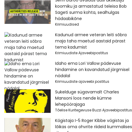
Šerifi büroo avaldas uusi üksikasju
koomiku ja armastatud teleisa Bob
Sageti surma kohta, sealhulgas
hädaabikõne
Krimiuudised
Kadunud armee veteran leiti sõbra
maja taha maetud aastaid pärast
tema kadumist
Krimiuudiste Ajaveebipostitus
Idaho ema Lori Vallow pädevuse
hindamine on kavandatud järgmisel
nädalal
Krimiuudiste ajaveebi postitus
Sukelduge sügavamalt Charles
Mansoni loos nende kümne
lehepöörajaga
Tõelise Kuritegevuse Buzzi Ajaveebipostitus
Kägistaja I-5 Roger Kibbe vägistas ja
lõikas oma ohvrite riideid kummalises