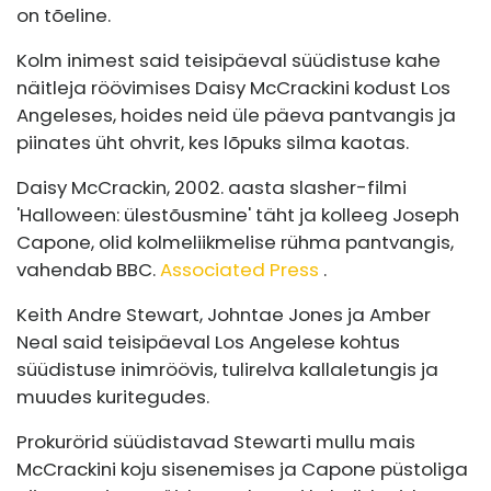
on tõeline.
Kolm inimest said teisipäeval süüdistuse kahe
näitleja röövimises Daisy McCrackini kodust Los
Angeleses, hoides neid üle päeva pantvangis ja
piinates üht ohvrit, kes lõpuks silma kaotas.
Daisy McCrackin, 2002. aasta slasher-filmi
'Halloween: ülestõusmine' täht ja kolleeg Joseph
Capone, olid kolmeliikmelise rühma pantvangis,
vahendab BBC.
Associated Press
.
Keith Andre Stewart, Johntae Jones ja Amber
Neal said teisipäeval Los Angelese kohtus
süüdistuse inimröövis, tulirelva kallaletungis ja
muudes kuritegudes.
Prokurörid süüdistavad Stewarti mullu mais
McCrackini koju sisenemises ja Capone püstoliga