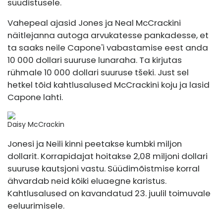
süüdistusele.
Vahepeal ajasid Jones ja Neal McCrackini
näitlejanna autoga arvukatesse pankadesse, et
ta saaks neile Capone'i vabastamise eest anda
10 000 dollari suuruse lunaraha. Ta kirjutas
rühmale 10 000 dollari suuruse tšeki. Just sel
hetkel tõid kahtlusalused McCrackini koju ja lasid
Capone lahti.
Daisy McCrackin
Jonesi ja Neili kinni peetakse kumbki miljon
dollarit. Korrapidajat hoitakse 2,08 miljoni dollari
suuruse kautsjoni vastu. Süüdimõistmise korral
ähvardab neid kõiki eluaegne karistus.
Kahtlusalused on kavandatud 23. juulil toimuvale
eeluurimisele.