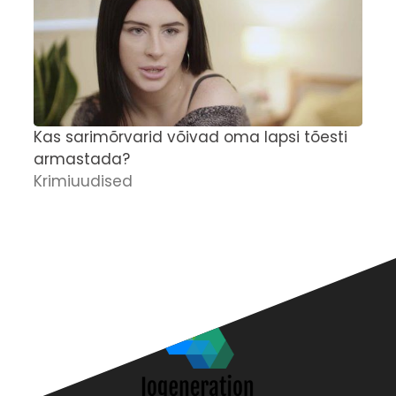
Kas sarimõrvarid võivad oma lapsi tõesti
'
armastada?
M
Krimiuudised
r
p
K