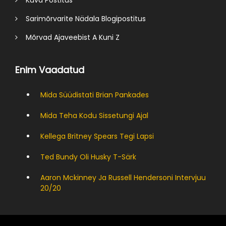
Kuva Postitus
Sarimõrvarite Nädala Blogipostitus
Mõrvad Ajaveebist A Kuni Z
Enim Vaadatud
Mida Süüdistati Brian Pankades
Mida Teha Kodu Sissetungi Ajal
Kellega Britney Spears Tegi Lapsi
Ted Bundy Oli Husky T-Särk
Aaron Mckinney Ja Russell Hendersoni Intervjuu
20/20