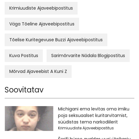
Krimiuudiste Ajaveebipostitus
Väga Tõeline Ajaveebipostitus
Tõelise Kuritegevuse Buzzi Ajaveebipostitus
Kuva Postitus
Sarimõrvarite Nädala Blogipostitus
Mõrvad Ajaveebist A Kuni Z
Soovitatav
Michigani ema levitas oma imiku
poja seksuaalset kuritarvitamist,
süüdistas tema narkodiilerit
Krimiuudiste Ajaveebipostitus