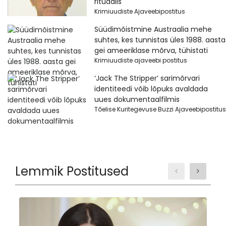
rituaalis
Krimiuudiste Ajaveebipostitus
Süüdimõistmine Austraalia mehe
suhtes, kes tunnistas üles 1988. aasta
gei ameeriklase mõrva, tühistati
Krimiuudiste ajaveebi postitus
‘Jack The Stripper’ sarimõrvari
identiteedi võib lõpuks avaldada
uues dokumentaalfilmis
Tõelise Kuritegevuse Buzzi Ajaveebipostitus
Lemmik Postitused