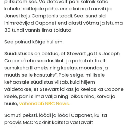
piitsutamises. Väidetavalt pani kolmik kotid
kahele näitlejale pähe, enne kui nad rööviti ja
Jonesi koju Comptonis toodi. Seal sundisid
inimröövijad Caponet end alasti võtma ja istuma
30 tundi vannis ilma toiduta.
See polnud kõige hullem.
Süüdistuses on öeldud, et Stewart „jättis Joseph
Capone'i ebaseaduslikult ja pahatahtlikult
surnukeha liikmeks ning keelas, moondas ja
muutis selle kasutuks”. Pole selge, millisele
kehaosale süüdistus viitab, kuid hiljem
väidetakse, et Stewart lõikas ja keelas ka Capone
keele, pani silma välja ning lõikas nina, kõrva ja
huule,
vahendab NBC News.
Samuti peksti, löödi ja löödi Caponet, kui ta
proovis McCrackinit kaitsta vastavalt