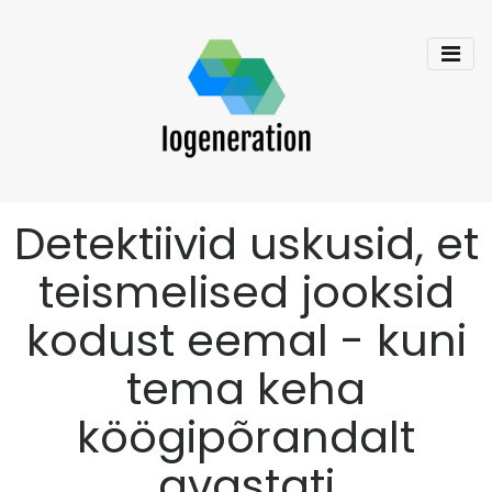
Detektiivid uskusid, et
teismelised jooksid
kodust eemal - kuni
tema keha
köögipõrandalt
avastati