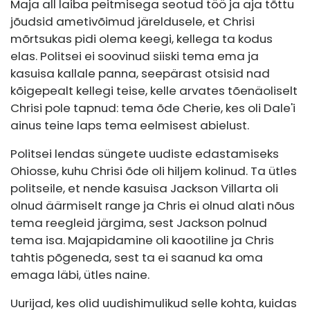
Maja all laiba peitmisega seotud töö ja aja tõttu
jõudsid ametivõimud järeldusele, et Chrisi
mõrtsukas pidi olema keegi, kellega ta kodus
elas. Politsei ei soovinud siiski tema ema ja
kasuisa kallale panna, seepärast otsisid nad
kõigepealt kellegi teise, kelle arvates tõenäoliselt
Chrisi pole tapnud: tema õde Cherie, kes oli Dale'i
ainus teine ​​laps tema eelmisest abielust.
Politsei lendas süngete uudiste edastamiseks
Ohiosse, kuhu Chrisi õde oli hiljem kolinud. Ta ütles
politseile, et nende kasuisa Jackson Villarta oli
olnud äärmiselt range ja Chris ei olnud alati nõus
tema reegleid järgima, sest Jackson polnud
tema isa. Majapidamine oli kaootiline ja Chris
tahtis põgeneda, sest ta ei saanud ka oma
emaga läbi, ütles naine.
Uurijad, kes olid uudishimulikud selle kohta, kuidas