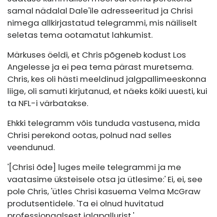
samal nädalal Dale'ile adresseeritud ja Chrisi
nimega allkirjastatud telegrammi, mis näiliselt
seletas tema ootamatut lahkumist.
Märkuses öeldi, et Chris põgeneb kodust Los
Angelesse ja ei pea tema pärast muretsema.
Chris, kes oli hästi meeldinud jalgpallimeeskonna
liige, oli samuti kirjutanud, et näeks kõiki uuesti, kui
ta NFL-i värbatakse.
Ehkki telegramm võis tunduda vastusena, mida
Chrisi perekond ootas, polnud nad selles
veendunud.
'[Chrisi õde] luges meile telegrammi ja me
vaatasime üksteisele otsa ja ütlesime:' Ei, ei, see
pole Chris, 'ütles Chrisi kasuema Velma McGraw
produtsentidele. 'Ta ei olnud huvitatud
professionaalsest jalgpallurist.'