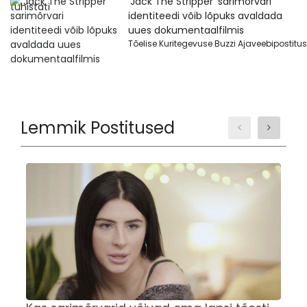
‘Jack The Stripper’ sarimõrvari
identiteedi võib lõpuks avaldada
uues dokumentaalfilmis
Tõelise Kuritegevuse Buzzi Ajaveebipostitus
Lemmik Postitused