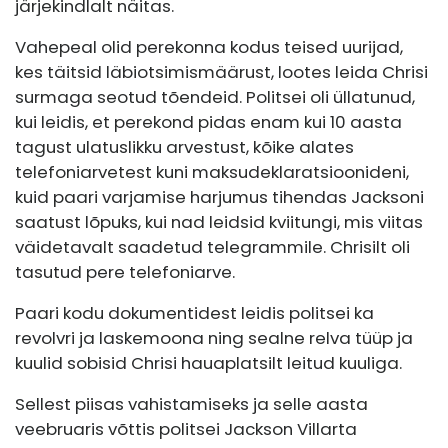
järjekindlalt näitas.
Vahepeal olid perekonna kodus teised uurijad,
kes täitsid läbiotsimismäärust, lootes leida Chrisi
surmaga seotud tõendeid. Politsei oli üllatunud,
kui leidis, et perekond pidas enam kui 10 aasta
tagust ulatuslikku arvestust, kõike alates
telefoniarvetest kuni maksudeklaratsioonideni,
kuid paari varjamise harjumus tihendas Jacksoni
saatust lõpuks, kui nad leidsid kviitungi, mis viitas
väidetavalt saadetud telegrammile. Chrisilt oli
tasutud pere telefoniarve.
Paari kodu dokumentidest leidis politsei ka
revolvri ja laskemoona ning sealne relva tüüp ja
kuulid sobisid Chrisi hauaplatsilt leitud kuuliga.
Sellest piisas vahistamiseks ja selle aasta
veebruaris võttis politsei Jackson Villarta