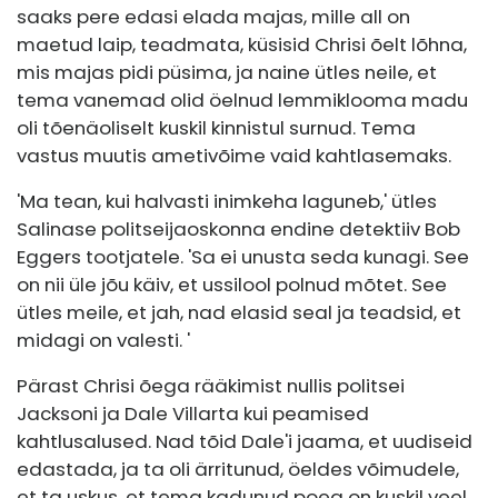
saaks pere edasi elada majas, mille all on
maetud laip, teadmata, küsisid Chrisi õelt lõhna,
mis majas pidi püsima, ja naine ütles neile, et
tema vanemad olid öelnud lemmiklooma madu
oli tõenäoliselt kuskil kinnistul surnud. Tema
vastus muutis ametivõime vaid kahtlasemaks.
'Ma tean, kui halvasti inimkeha laguneb,' ütles
Salinase politseijaoskonna endine detektiiv Bob
Eggers tootjatele. 'Sa ei unusta seda kunagi. See
on nii üle jõu käiv, et ussilool polnud mõtet. See
ütles meile, et jah, nad elasid seal ja teadsid, et
midagi on valesti. '
Pärast Chrisi õega rääkimist nullis politsei
Jacksoni ja Dale Villarta kui peamised
kahtlusalused. Nad tõid Dale'i jaama, et uudiseid
edastada, ja ta oli ärritunud, öeldes võimudele,
et ta uskus, et tema kadunud poeg on kuskil veel