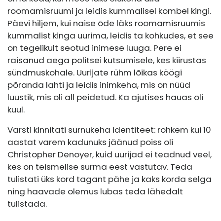
roomamisruumi ja leidis kummalisel kombel kingi.
Päevi hiljem, kui naise õde läks roomamisruumis
kummalist kinga uurima, leidis ta kohkudes, et see
on tegelikult seotud inimese luuga. Pere ei
raisanud aega politsei kutsumisele, kes kiirustas
sündmuskohale. Uurijate rühm lõikas köögi
põranda lahti ja leidis inimkeha, mis on nüüd
luustik, mis oli all peidetud. Ka ajutises hauas oli
kuul.
Varsti kinnitati surnukeha identiteet: rohkem kui 10
aastat varem kadunuks jäänud poiss oli
Christopher Denoyer, kuid uurijad ei teadnud veel,
kes on teismelise surma eest vastutav. Teda
tulistati üks kord tagant pähe ja kaks korda selga
ning haavade olemus lubas teda lähedalt
tulistada.