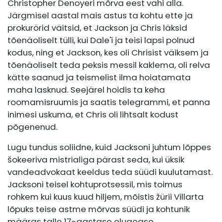
Christopher Denoyeri mõrva eest vahi alla.
Järgmisel aastal mais astus ta kohtu ette ja
prokurörid väitsid, et Jackson ja Chris läksid
tõenäoliselt tülli, kui Dale'i ja teisi lapsi polnud
kodus, ning et Jackson, kes oli Chrisist väiksem ja
tõenäoliselt teda peksis messil kaklema, oli relva
kätte saanud ja teismelist ilma hoiatamata
maha lasknud. Seejärel hoidis ta keha
roomamisruumis ja saatis telegrammi, et panna
inimesi uskuma, et Chris oli lihtsalt kodust
põgenenud.
Lugu tundus soliidne, kuid Jacksoni juhtum lõppes
šokeeriva mistrialiga pärast seda, kui üksik
vandeadvokaat keeldus teda süüdi kuulutamast.
Jacksoni teisel kohtuprotsessil, mis toimus
rohkem kui kuus kuud hiljem, mõistis žürii Villarta
lõpuks teise astme mõrvas süüdi ja kohtunik
määras talle 17-aastase eluaegse