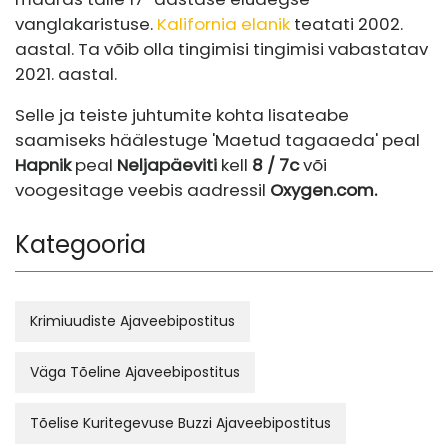
vanglakaristuse.
Kalifornia elanik
teatati 2002.
aastal. Ta võib olla tingimisi tingimisi vabastatav
2021. aastal.
Selle ja teiste juhtumite kohta lisateabe
saamiseks häälestuge 'Maetud tagaaeda' peal
Hapnik
peal
Neljapäeviti
kell
8 / 7c
või
voogesitage veebis aadressil
Oxygen.com
.
Kategooria
Krimiuudiste Ajaveebipostitus
Väga Tõeline Ajaveebipostitus
Tõelise Kuritegevuse Buzzi Ajaveebipostitus