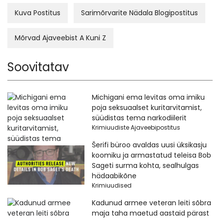
Kuva Postitus
Sarimõrvarite Nädala Blogipostitus
Mõrvad Ajaveebist A Kuni Z
Soovitatav
Michigani ema levitas oma imiku
poja seksuaalset kuritarvitamist,
süüdistas tema narkodiilerit
Krimiuudiste Ajaveebipostitus
Šerifi büroo avaldas uusi üksikasju
koomiku ja armastatud teleisa Bob
Sageti surma kohta, sealhulgas
hädaabikõne
Krimiuudised
Kadunud armee veteran leiti sõbra
maja taha maetud aastaid pärast