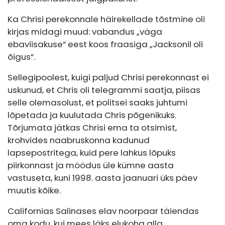
Ka Chrisi perekonnale häirekellade tõstmine oli
kirjas midagi muud: vabandus „väga
ebaviisakuse” eest koos fraasiga „Jacksonil oli
õigus”.
Sellegipoolest, kuigi paljud Chrisi perekonnast ei
uskunud, et Chris oli telegrammi saatja, piisas
selle olemasolust, et politsei saaks juhtumi
lõpetada ja kuulutada Chris põgenikuks.
Tõrjumata jätkas Chrisi ema ta otsimist,
krohvides naabruskonna kadunud
lapsepostritega, kuid pere lahkus lõpuks
piirkonnast ja möödus üle kümne aasta
vastuseta, kuni 1998. aasta jaanuari üks päev
muutis kõike.
Californias Salinases elav noorpaar täiendas
oma kodu, kui mees läks elukoha alla