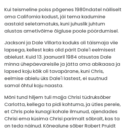
Kui teismeline poiss põgenes 1980ndatel näiliselt
oma California kodust, jäi tema kadumine
aastaid seletamatuks, kuni juhuslik juhtum
alustas ametivõime õigluse poole pöördumisel.
Jacksoni ja Dale Villarta koduks oli täismaja viie
lapsega, kellest kaks olid pärit Dale'i eelmisest
abielust. Kuid 13. jaanuaril 1984 otsustas Dale
minna ühepäevareisile ja jätta oma abikaasa ja
lapsed koju kõik oli tavapärane, kuni Chris,
eelmise abielu üks Dale'i lastest, ei suutnud
samal õhtul koju naasta.
Mõni tund hiljem tuli majja Chrisi tüdruksõber
Carlotta, kellega ta pidi kohtuma, ja ütles perele,
et Chris pole kunagi kohale ilmunud, ajendades
Chrisi ema küsima Chrisi parimalt sõbralt, kas ta
on teda näinud. Kõnealune sõber Robert Pruidt