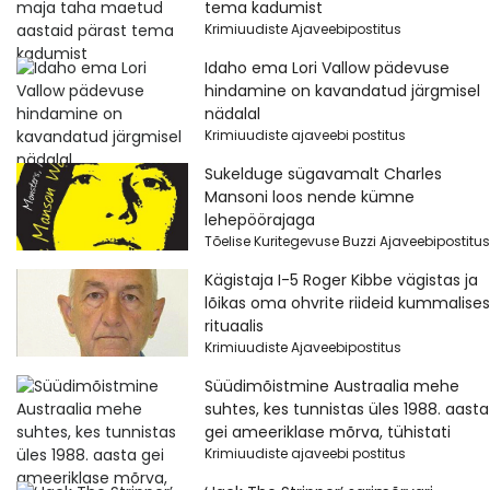
tema kadumist
Krimiuudiste Ajaveebipostitus
Idaho ema Lori Vallow pädevuse
hindamine on kavandatud järgmisel
nädalal
Krimiuudiste ajaveebi postitus
Sukelduge sügavamalt Charles
Mansoni loos nende kümne
lehepöörajaga
Tõelise Kuritegevuse Buzzi Ajaveebipostitus
Kägistaja I-5 Roger Kibbe vägistas ja
lõikas oma ohvrite riideid kummalises
rituaalis
Krimiuudiste Ajaveebipostitus
Süüdimõistmine Austraalia mehe
suhtes, kes tunnistas üles 1988. aasta
gei ameeriklase mõrva, tühistati
Krimiuudiste ajaveebi postitus