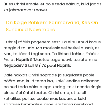
ütles Chrisi emale, et pole teda näinud, kuid jagas
ka jahmatavat teavet.
On Kõige Rohkem Sarimõrvarid, Kes On
Sündinud Novembris
'[Chris] rääkis põgenemisest. Ta ei suutnud kodus
reegleid taluda. Ma mõtlesin sel hetkel ausalt, et
'vau, ta tõesti tegi seda. Ta lihtsalt lahkus, ”rääkis
Pruidt
Hapnik
S
'Maetud tagahoovi, '
tuulutamine
Neljapäeviti
kell
8 / 7c
peal
Hapnik.
Dale hakkas Chrisi sõprade ja sugulaste poole
pöörduma, kuid tema isa, Dale'i endine abikaasa,
polnud teda näinud ega kedagi teist nende ringis
olnud. Sel õhtul teatas Chrisi ema, et ta oli
kohalikus politseiosakonnas kadunud, kuid
saatuse kummalisel moel sai tema perekond