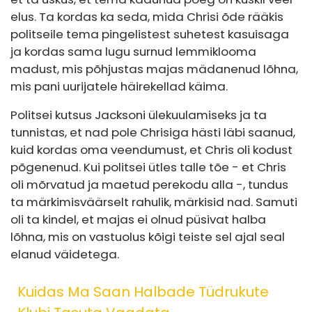
elus. Ta kordas ka seda, mida Chrisi õde rääkis
politseile tema pingelistest suhetest kasuisaga
ja kordas sama lugu surnud lemmiklooma
madust, mis põhjustas majas mädanenud lõhna,
mis pani uurijatele häirekellad käima.
Politsei kutsus Jacksoni ülekuulamiseks ja ta
tunnistas, et nad pole Chrisiga hästi läbi saanud,
kuid kordas oma veendumust, et Chris oli kodust
põgenenud. Kui politsei ütles talle tõe - et Chris
oli mõrvatud ja maetud perekodu alla -, tundus
ta märkimisväärselt rahulik, märkisid nad. Samuti
oli ta kindel, et majas ei olnud püsivat halba
lõhna, mis on vastuolus kõigi teiste sel ajal seal
elanud väidetega.
Kuidas Ma Saan Halbade Tüdrukute