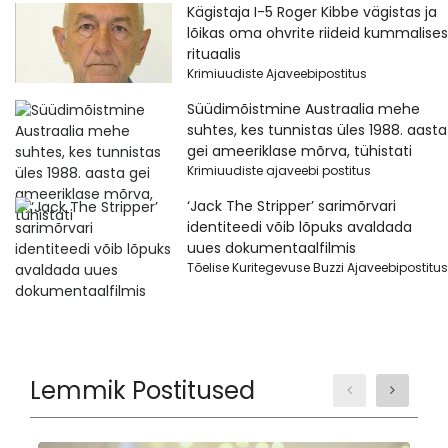
Kägistaja I-5 Roger Kibbe vägistas ja
lõikas oma ohvrite riideid kummalises
rituaalis
Krimiuudiste Ajaveebipostitus
Süüdimõistmine Austraalia mehe
suhtes, kes tunnistas üles 1988. aasta
gei ameeriklase mõrva, tühistati
Krimiuudiste ajaveebi postitus
‘Jack The Stripper’ sarimõrvari
identiteedi võib lõpuks avaldada
uues dokumentaalfilmis
Tõelise Kuritegevuse Buzzi Ajaveebipostitus
Lemmik Postitused