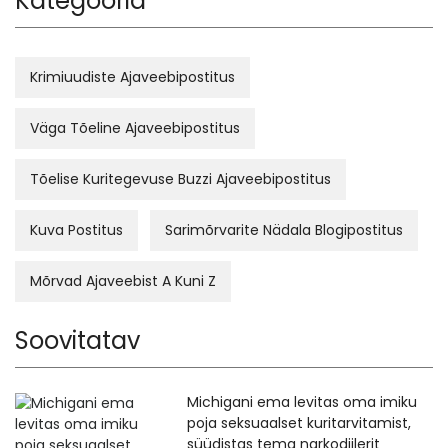
Kategooria
Krimiuudiste Ajaveebipostitus
Väga Tõeline Ajaveebipostitus
Tõelise Kuritegevuse Buzzi Ajaveebipostitus
Kuva Postitus
Sarimõrvarite Nädala Blogipostitus
Mõrvad Ajaveebist A Kuni Z
Soovitatav
Michigani ema levitas oma imiku
poja seksuaalset kuritarvitamist,
süüdistas tema narkodiilerit