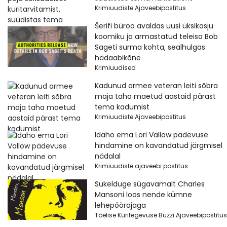
Krimiuudiste Ajaveebipostitus
Šerifi büroo avaldas uusi üksikasju
koomiku ja armastatud teleisa Bob
Sageti surma kohta, sealhulgas
hädaabikõne
Krimiuudised
Kadunud armee veteran leiti sõbra
maja taha maetud aastaid pärast
tema kadumist
Krimiuudiste Ajaveebipostitus
Idaho ema Lori Vallow pädevuse
hindamine on kavandatud järgmisel
nädalal
Krimiuudiste ajaveebi postitus
Sukelduge sügavamalt Charles
Mansoni loos nende kümne
lehepöörajaga
Tõelise Kuritegevuse Buzzi Ajaveebipostitus