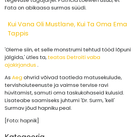
tegevuse tagajärjel. Patricia Loewen usub, et
Fata on abikaasa surmas süüdi.
Kui Vana Oli Mustlane, Kui Ta Oma Ema
Tappis
'Oleme siin, et selle monstrumi tehtud tööd lõpuni
jälgida,' ütles ta,
teatas Detroiti vaba
ajakirjandus
.
As
Aeg
ohvrid võivad taotleda matusekulude,
tervishoiuteenuste ja vaimse tervise ravi
hüvitamist, samuti oma taskukohaseid kulusid.
Lisateabe saamiseks juhtumi 'Dr. Surm, 'kell'
Surmav jõud hapniku peal.
[Foto: hapnik]