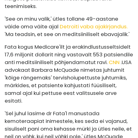
teenimiseks.
'See on minu valik,' ütles tollane 49-aastane
väide oma väite ajal
Detroiti vaba ajakirjandus.
'Ma teadsin, et see on meditsiiniliselt ebavajalik.'
Fata kogus Medicare'ilt ja erakindlustusseltsidelt
17,6 miljonit dollarit ning vastavalt 553 patsiendile
anti meditsiiniliselt põhjendamatut ravi.
CNN
.
USA
advokaat Barbara McQuade nimetas juhtumit
'kõige rängemaks' tervishoiupettuste juhtumiks,
märkides, et patsiente kahjustati füüsiliselt,
samal ajal kui pettuse eest valitsusele arve
esitati.
'Sel juhul lasime dr Fata'l manustada
kemoteraapiat inimestele, kes seda ei vajanud,
sisuliselt pani oma kehasse mürki ja ütles neile, et
neil on vähk, kui neil vähki pole,' ütles McQuade