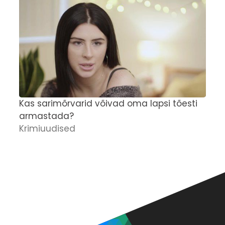
Kas sarimõrvarid võivad oma lapsi tõesti
'
armastada?
M
Krimiuudised
r
p
K