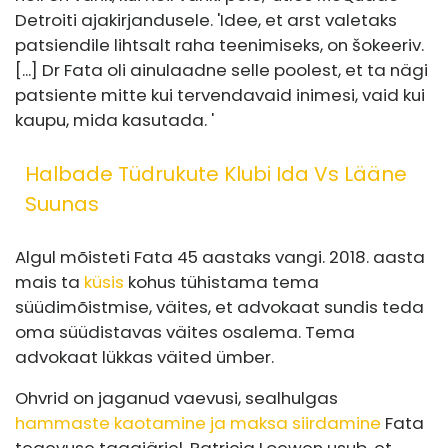
Detroiti ajakirjandusele. 'Idee, et arst valetaks
patsiendile lihtsalt raha teenimiseks, on šokeeriv.
[...] Dr Fata oli ainulaadne selle poolest, et ta nägi
patsiente mitte kui tervendavaid inimesi, vaid kui
kaupu, mida kasutada. '
Halbade Tüdrukute Klubi Ida Vs Lääne
Suunas
Algul mõisteti Fata 45 aastaks vangi. 2018. aasta
mais ta
küsis
kohus tühistama tema
süüdimõistmise, väites, et advokaat sundis teda
oma süüdistavas väites osalema. Tema
advokaat lükkas väited ümber.
Ohvrid on jaganud vaevusi, sealhulgas
hammaste kaotamine ja maksa siirdamine
Fata