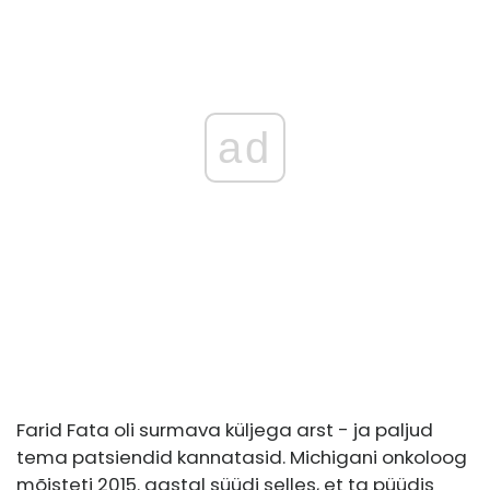
ad
Farid Fata oli surmava küljega arst - ja paljud
tema patsiendid kannatasid. Michigani onkoloog
mõisteti 2015. aastal süüdi selles, et ta püüdis