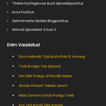
Tõelise Kuritegevuse Buzzi Ajaveebipostitus
Kuva Postitus
Sarimõrvarite Nädala Blogipostitus
Mõrvad Ajaveebist A Kuni Z
Enim Vaadatud
Erica Halbade Tüdrukute Klubi 8. Hooaeg
Tüdruk Kapp Täis Episood
Kes Elab Praegu Amityville Majas
Ahvide Planeet Valerie Jarrett
Mida Damien Echols Praegu Teeb
Kus Ted Bundy Üles Kasvas