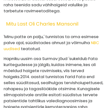
raha teenida sadu vähihaigeid valulike ja
tarbetute ravimeetoditega.
Mitu Last Oli Charles Mansonil
'Minu patte on palju,' tunnistas ta oma esimese
palve ajal, süüdistades ahnust ja võimuiha
NBC
uudised
teatatud.
Hapniku uusim osa Surmav jõud 'sukeldub Fata
kuritegudesse ja jälgib, kuidas inimene, kes oli
mõeldud haigete ravimiseks, viis terved
haigeks.
2014. aastal tunnistas Farid Fata end
selles süüdi
tasud, sealhulgas tervishoiupettused,
rahapesu ja tagasilöökide otsimine. Kunagisele
silmapaistvale arstile esitati süüdistus tervete
patsientide tahtlikus valediagnoosimises ja
haigete patsientide kemoteraapias raha